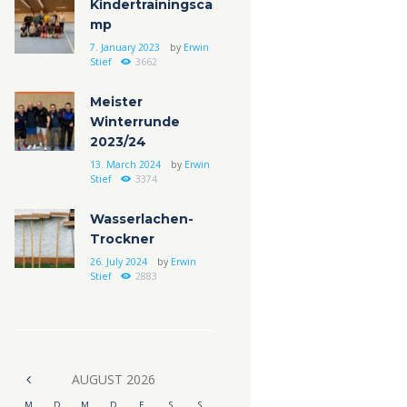
Kindertrainingsca
mp
7. January 2023
by
Erwin
Stief
3662
Meister
Winterrunde
2023/24
13. March 2024
by
Erwin
Stief
3374
Wasserlachen-
Trockner
26. July 2024
by
Erwin
Stief
2883
AUGUST
2026
M
D
M
D
F
S
S