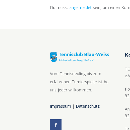
Du musst
angemeldet
sein, um einen Ko
K
TC
Vom Tennisneuling bis zum
e.V
erfahrenen Turnierspieler ist bei
Po
uns jeder willkommen.
92
Impressum
|
Datenschutz
An
92
Te