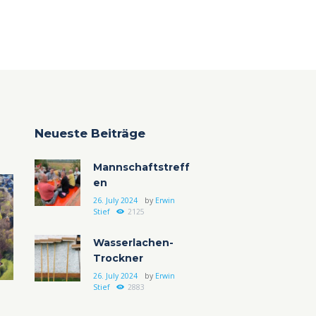
Neueste Beiträge
Mannschaftstreff
en
26. July 2024
by
Erwin
Stief
2125
Wasserlachen-
Trockner
26. July 2024
by
Erwin
Stief
2883