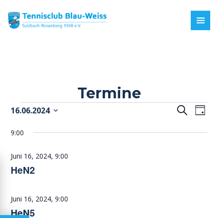
Termine
Veranstaltungen
V
V
S
16.06.2024
T
u
e
e
D
für
a
c
9:00
a
g
r
r
h
Juni
t
a
a
e
Juni 16, 2024, 9:00
u
16,
n
n
HeN2
m
2024
s
s
w
ä
t
t
Juni 16, 2024, 9:00
h
a
a
HeN5
l