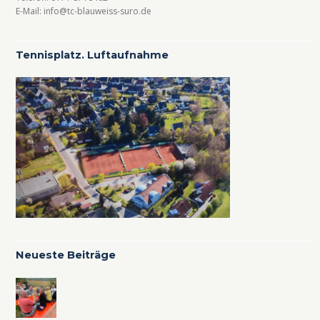
E-Mail: info@tc-blauweiss-suro.de
a
t
i
Tennisplatz. Luftaufnahme
o
n
Neueste Beiträge