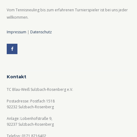
A
N
Vom Tennisneuling bis zum erfahrenen Turnierspieler ist bei uns jeder
n
a
willkommen.
s
v
i
i
Impressum
|
Datenschutz
c
g
h
a
t
t
e
i
Kontakt
n
o
,
n
TC Blau-Weiß Sulzbach-Rosenberg e.V.
N
Postadresse: Postfach 1518
a
92232 Sulzbach-Rosenberg
v
Anlage: Lobenhofstraße 9,
i
92237 Sulzbach-Rosenberg
g
Telefon: 0171 8716402